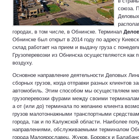
в стран
союза. 
Деловых
распола
городах, в том числе, в Обнинске. Терминал
Дело
Обнинске был открыт в 2014 году по адресу Киевск
склад работает на прием и выдачу груза с понедел
Грузоперевозки из Обнинска осуществляются как по
воздуху.
Основное направление деятельности Деловых Лин
сборных грузов, когда отправки разных клиентов з
автомобиль. Этим способом мы осуществляем ме
грузоперевозки фурами между своими терминалами
а от (или до) терминала по желанию клиента возм
грузов малотоннажными транспортными средствами
города, так и по Калужской области. Наиболее по
направлениями, обслуживаемыми терминалом Обн
города Малоярославец, Жуков, Боровск и Балабано