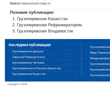
Source:
www.unicom-cargo.ru
Похожие публикации:
Грузоперевозки Казахстан
Грузоперевозки Рефрижератором
Грузоперевозки Владивосток
последние публикации
Грузоперевозка
Грузоперевозки Дмитров
Виды Перевозо
Офисный Переезд Услуги
Международные 
Грузоперевозки Частники
Грузоперевозки
Грузоперевозки из России в Казахстан
Грузоперевозки
Грузоперевозки Казахстан
Грузоперевозки
Copyright ©
2026