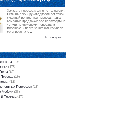
Переезд › Офисный Переезд
Заказать переезд можно по телефону:
Если на плечи руководителя лег такой
сложный вопрос, как переезд, наша
компания предложит все необходимые
услуги по офисному переезду в
Воронеже и всего за несколько часов
организует это...
Читать далее ›
Переезда
(102)
возки
(175)
Груза
(60)
 Переезд
(19)
евозки
(12)
нспортных Перевозок
(18)
а Мебели
(38)
ый Переезд
(17)