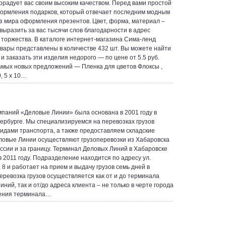
орадует вас своим высоким качеством. Перед вами простой
ормления подарков, который отвечает последним модным
з мира оформления презентов. Цвет, форма, материал –
выразить за вас тысячи слов благодарности в адрес
 торжества. В каталоге интернет-магазина Сима-ленд
вары представлены в количестве 432 шт. Вы можете найти
и заказать эти изделия недорого — по цене от 5.5 руб.
амых новых предложений — Пленка для цветов Флоксы ,
, 5 х 10…
мпаний «Деловые Линии» была основана в 2001 году в
ербурге. Мы специализируемся на перевозках грузов
идами транспорта, а также предоставляем складские
еловые Линии осуществляют грузоперевозки из Хабаровска
оссии и за границу. Терминал Деловых Линий в Хабаровске
в 2011 году. Подразделение находится по адресу ул.
 8 и работает на прием и выдачу грузов семь дней в
еревозка грузов осуществляется как от и до терминала
ний, так и от/до адреса клиента – не только в черте города
ения терминала…