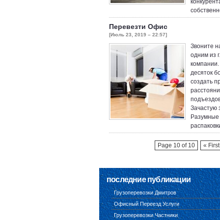
конкурент
собственн
Перевезти Офис
[Июль 23, 2019 – 22:57]
Звоните н
одним из 
компании.
десяток б
создать п
расстояни
подъездов
Зачастую 
Разумные 
распаковк
Page 10 of 10
« First
последние публикации
Грузоперевозки Дмитров
Офисный Переезд Услуги
Грузоперевозки Частники