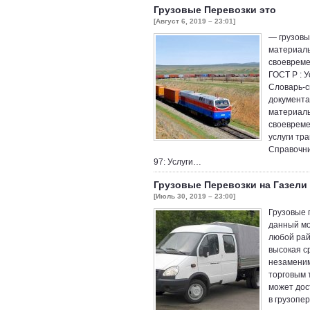
Грузовые Перевозки это
[Август 6, 2019 – 23:01]
— грузовы
материаль
своевреме
ГОСТ Р : 
Словарь-с
документа
материаль
своевреме
услуги тр
Справочни
97: Услуги…
Грузовые Перевозки на Газели
[Июль 30, 2019 – 23:00]
Грузовые 
данный мо
любой рай
высокая с
незаменим
торговым 
может дос
в грузопе