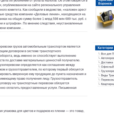
Офисный 
о дела об уклонении от уплаты налогов. Об этом говорится в
Воронеж
, опубликованном на сайте регионального управления
ного комитета. Как сообщили в ведомстве, «наложен арест
ые средства компании «Деловые линии», находящиеся на
анках на общую сумму более 1 млрд 598 млн 689 тыс. руб. с
ни и штрафов». По мнению следствия, неустановленные
мени компании…
еревозки грузов автомобильным транспортом является
Категории
щим договором в системе транспортного
Все для 
оборота, ведь именно он способствует выполнению
Автопере
ств по доставке материальных ценностей получателю.
Доставка 
рузоперевозки определяется как соглашение между
Офисный
ком и грузоотправителем, по которому первый обязуется
Грузопер
ировать вверенную ему продукцию до пункта назначения и
Виды Тра
 имеющему право получения лицу. Грузоотправитель
Перевозк
договору на транспортные перевозки обязуется
Квартирн
нно оплатить предоставленные услуги. Письменная
я упаковка для цветов и подарков из пленки — это товар,