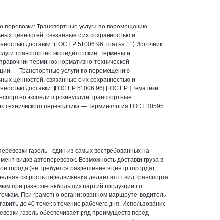
е перевозки: Транспортные услуги по перемещению
ных ценностей, связанные с их сохранностью и
нностью доставки. (ГОСТ Р 51006 96, статья 11) Источник:
Услуги транспортно экспедиторские. Термины и… …
правочник терминов нормативно-технической
ции — Транспортные услуги по перемещению
ных ценностей, связанные с их сохранностью и
нностью доставки. [ГОСТ Р 51006 96] [ГОСТ Р ] Тематики
анспортно экспедиторскиеуслуги транспортные …
к технического переводчика — Терминология ГОСТ 30595
перевозки газель - один из самых востребованных на
мент видов автоперевозок. Возможность доставки груза в
он города (не требуется разрешение в центр горорда),
редняя скорость передвижения делает этот вид транспорта
ым при развозке небольших партий продукции по
точкам. При грамотно организованном маршруте, водитель
тавить до 40 точек в течение рабочего дня. Использование
ревозки газель обеспечивает ряд преимуществ перед