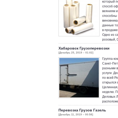
который п
способ оф
веяниям и
способны 
виновника
данные то
в продаже 
Одно из с
розовый, 0
Хабаровск Грузоперевозки
[Декабрь 25, 2019 – 01:02]
Группа ко
Санкт-Пет
разными в
услуги. Д
по всей Р
открылся 
Целинная,
неделю. П
Деловых Ли
располож
Перевозка Грузов Газель
[Декабрь 11, 2019 – 00:58]