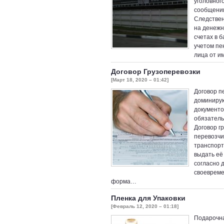
уголовног
сообщении
Следствен
на денежн
счетах в б
учетом пе
лица от и
Договор Грузоперевозки
[Март 18, 2020 – 01:42]
Договор п
доминирую
документо
обязатель
Договор г
перевозчи
транспорт
выдать её
согласно 
своевреме
форма…
Пленка для Упаковки
[Февраль 12, 2020 – 01:18]
Подарочна