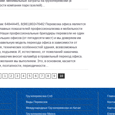
ами: минимальные затраты на грузоперевозки (в
ости компании парк газелей)…
ам: 648•44•45, 8(981)802•76•82 Перевозка офиса является
главных показателей профессионализма и мобильности
 Наши профессиональные бригадиры перевезли не один
ольших офисов (от пятидесяти мест) и мы доверяем им
равильную модель переезда офиса в зависимости от
я, технических особенностей здания, всевозможных
, подъемов. И, естественно, от пожеланий заказчика.
заказчик вносит каламбур в правильный переезд офиса.
желания мы выполняем. Это, в основном, касается
и, поэтапности, периодичности…
1
2
3
4
5
6
7
8
9
10
Грузоперевозка Спб
Главн
Виды Перевозок
Конта
Международные Грузоперевозки из Китая
Карта
Грузоперевозки Минск
Entri