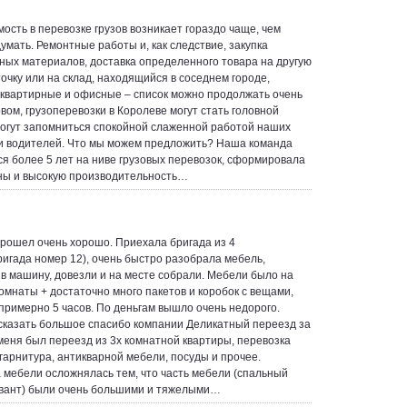
ость в перевозке грузов возникает гораздо чаще, чем
умать. Ремонтные работы и, как следствие, закупка
ных материалов, доставка определенного товара на другую
точку или на склад, находящийся в соседнем городе,
квартирные и офисные – список можно продолжать очень
овом, грузоперевозки в Королеве могут стать головной
могут запомниться спокойной слаженной работой наших
 и водителей. Что мы можем предложить? Наша команда
я более 5 лет на ниве грузовых перевозок, сформировала
ны и высокую производительность…
рошел очень хорошо. Приехала бригада из 4
ригада номер 12), очень быстро разобрала мебель,
 в машину, довезли и на месте собрали. Мебели было на
омнаты + достаточно много пакетов и коробок с вещами,
примерно 5 часов. По деньгам вышло очень недорого.
сказать большое спасибо компании Деликатный переезд за
 меня был переезд из 3х комнатной квартиры, перевозка
 гарнитура, антикварной мебели, посуды и прочее.
 мебели осложнялась тем, что часть мебели (спальный
вант) были очень большими и тяжелыми…