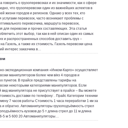
а говорить о грузоперевозках и их значимости, как о сфере
видно, что грузоперевозки один из важнейших аспектов в
й жизни городов и регионов. Однако у всех тех, кто
я услугами перевозок, часто возникают проблемы с
птимального перевозчика, маршрута перевозок,
я для перевозки и прочих составляющих. Эта статья
блегчить этот выбор, так как в ней описан один из самых
х и распространенных способов доставить груз –
на Газель, а также их стоимость. Газель перевозки цена
й интерес заказчика в…
ром
но-экспедиционная компания «Инком-Карго» осуществляет
возки манипулятором более чем в/из 4 городов и
х пунктов. В прайсе представлены тарифы на
возки некоторыми категориями манипуляторов. Если
 вид манипулятора не присутствует в прайсе – Вы можете
стоимость доставки по телефону: . Прайс Категории техники
смену 7 часов работы Стоимость 1 часа переработки 1 км за
а и обратно. Автоманипуляторы грузоподъёмность стрел
зоподъёмность кузовов до 5 т длина стрел до 11 м длина
, 6-5 м 5 600 20 Автоманипуляторы…