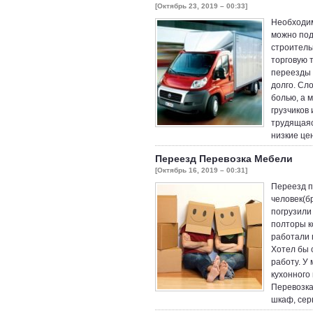
[Октябрь 23, 2019 – 00:33]
Необходим
можно под
строитель
торговую 
переезды 
долго. Сл
болью, а 
грузчиков
трудящаяс
низкие це
Переезд Перевозка Мебели
[Октябрь 16, 2019 – 00:31]
Переезд п
человек(б
погрузили
полторы к
работали 
Хотел бы 
работу. У
кухонного
Перевозка
шкаф, сер