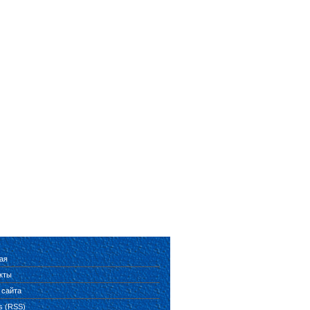
ая
кты
 сайта
es (RSS)