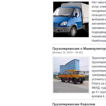
Нет смысл
услуг, оче
сегодняшне
пользуетс
выбором о
автомобил
призвана о
подходящи
перевозки 
Наибольши
Грузоперевозки с Манипулято
[Ноябрь 13, 2019 – 00:42]
Транспорт
грузопере
населенны
грузопере
требуемый
уточнить 
Плата за 
МКАД, туд
до 3 т гру
кузовов 4
Грузоперевозки Королев