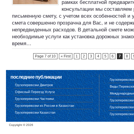
рамках бесплатной предварит
консультации мы составляем
письменную смету, с учетом всех особенностей и у
смета совершенно прозрачна для Вас, и не содерж
непредвиденных расходов. В детальной смете мож
необходимые услуги как установка дорожных знако
время…
Page 7 of 10
« First
1
2
3
4
5
6
7
8
последние публикации
Грузоперевозка
Грузоперевозки Дмитров
Виды Перевозо
Офисный Переезд Услуги
Международные 
Грузоперевозки Частники
Грузоперевозки
Грузоперевозки из России в Казахстан
Грузоперевозки
Грузоперевозки Казахстан
Грузоперевозки
Copyright ©
2026