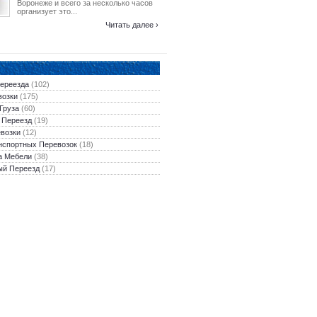
Воронеже и всего за несколько часов
организует это...
Читать далее ›
Переезда
(102)
возки
(175)
Груза
(60)
 Переезд
(19)
евозки
(12)
нспортных Перевозок
(18)
а Мебели
(38)
ый Переезд
(17)