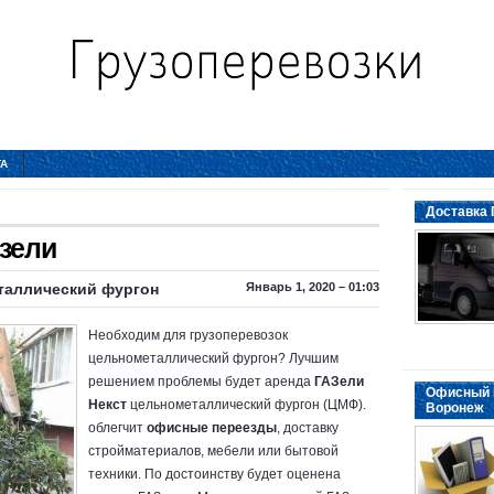
ТА
Доставка 
азели
таллический фургон
Январь 1, 2020 – 01:03
Необходим для грузоперевозок
цельнометаллический фургон? Лучшим
решением проблемы будет аренда
ГАЗели
Офисный 
Некст
цельнометаллический фургон (ЦМФ).
Воронеж
облегчит
офисные переезды
, доставку
стройматериалов, мебели или бытовой
техники. По достоинству будет оценена