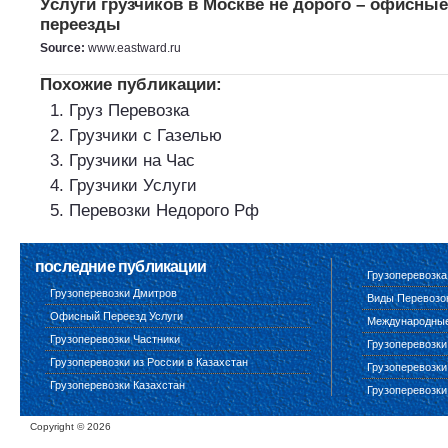
Услуги грузчиков в Москве не дорого – офисны
переезды
Source:
www.eastward.ru
Похожие публикации:
Груз Перевозка
Грузчики с Газелью
Грузчики на Час
Грузчики Услуги
Перевозки Недорого Рф
последние публикации
Грузоперевозка
Грузоперевозки Дмитров
Виды Перевозо
Офисный Переезд Услуги
Международные 
Грузоперевозки Частники
Грузоперевозки
Грузоперевозки из России в Казахстан
Грузоперевозки
Грузоперевозки Казахстан
Грузоперевозки
Copyright ©
2026