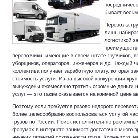
посредническ
бывает весьм
Перевозка гр
лишь набирае
логистикой з
преимуществ
перевозчики, имеющие в своем штате грузчиков, в
уборщиков, операторов, инженеров и др. Каждый ч
коллектива получает заработную плату, которая за
стоимость услуги. Из-за высокой конкуренции кру
вынуждены ежемесячно тратить огромные деньги н
услуг — это также сказывается на конечной цене а
Поэтому если требуется разово недорого перевезти
более целесообразно воспользоваться услугой ча
грузов по России. Поиск исполнителя по рекламны
форумах в интернете занимает достаточно много в
никаких гарантий сохранности груза. Кроме того, 