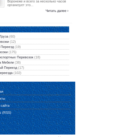
Воронеже и всего за несколько часов
организует это...
Читать далее ›
Груза
(60)
евозки
(12)
 Переезд
(19)
возки
(175)
нспортных Перевозок
(18)
а Мебели
(38)
ый Переезд
(17)
Переезда
(102)
ая
кты
 сайта
es (RSS)