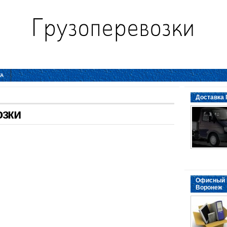
ТА
Доставка 
озки
Офисный 
Воронеж