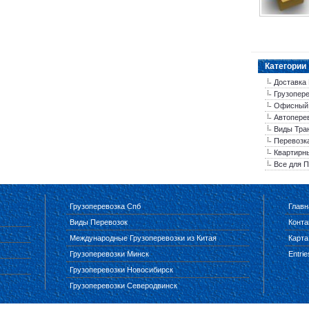
Категории
Доставка 
Грузопер
Офисный
Автопере
Виды Тра
Перевозк
Квартирн
Все для 
Грузоперевозка Спб
Главн
Виды Перевозок
Конта
Международные Грузоперевозки из Китая
Карта
Грузоперевозки Минск
Entri
Грузоперевозки Новосибирск
Грузоперевозки Северодвинск