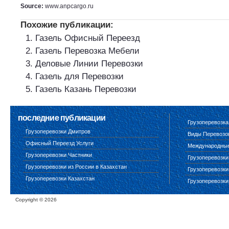
Source:
www.anpcargo.ru
Похожие публикации:
Газель Офисный Переезд
Газель Перевозка Мебели
Деловые Линии Перевозки
Газель для Перевозки
Газель Казань Перевозки
последние публикации
Грузоперевозка
Грузоперевозки Дмитров
Виды Перевозо
Офисный Переезд Услуги
Международные 
Грузоперевозки Частники
Грузоперевозки
Грузоперевозки из России в Казахстан
Грузоперевозки
Грузоперевозки Казахстан
Грузоперевозки
Copyright ©
2026