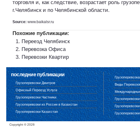
торговля и, как следствие, возрастает роль грузопе
г.Челябинск и по Челябинской области.
Source:
www.baikalsr.ru
Похожие публикации:
Переезд Челябинск
Перевозка Офиса
Перевозки Квартир
последние публикации
Грузоперевозка
Грузоперевозки Дмитров
Виды Перевозо
Офисный Переезд Услуги
Международные 
Грузоперевозки Частники
Грузоперевозки
Грузоперевозки из России в Казахстан
Грузоперевозки
Грузоперевозки Казахстан
Грузоперевозки
Copyright ©
2026