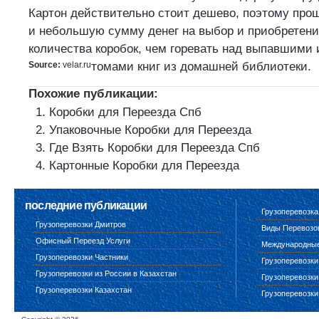
Картон действительно стоит дешево, поэтому про
и небольшую сумму денег на выбор и приобретени
количества коробок, чем горевать над выпавшими и
Source:
velar.ru
томами книг из домашней библиотеки.
Похожие публикации:
Коробки для Переезда Спб
Упаковочные Коробки для Переезда
Где Взять Коробки для Переезда Спб
Картонные Коробки для Переезда
последние публикации
Грузоперевозка
Грузоперевозки Дмитров
Виды Перевозо
Офисный Переезд Услуги
Международные 
Грузоперевозки Частники
Грузоперевозки
Грузоперевозки из России в Казахстан
Грузоперевозки
Грузоперевозки Казахстан
Грузоперевозки