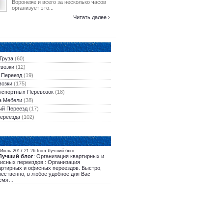
Воронеже и всего за несколько часов
организует это...
Читать далее ›
Груза
(60)
евозки
(12)
 Переезд
(19)
возки
(175)
нспортных Перевозок
(18)
а Мебели
(38)
ый Переезд
(17)
Переезда
(102)
 Июль 2017 21:26 from Лучший блог
Лучший блог
: Организация квартирных и
исных переездов.: Организация
артирных и офисных переездов. Быстро,
чественно, в любое удобное для Вас
емя…