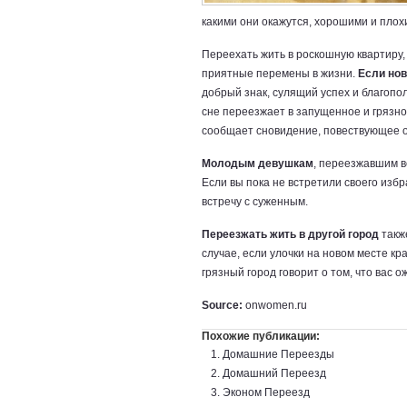
какими они окажутся, хорошими и плох
Переехать жить в роскошную квартиру
приятные перемены в жизни.
Если нов
добрый знак, сулящий успех и благопо
сне переезжает в запущенное и грязн
сообщает сновидение, повествующее о 
Молодым девушкам
, переезжавшим во
Если вы пока не встретили своего изб
встречу с суженным.
Переезжать жить в другой город
такж
случае, если улочки на новом месте к
грязный город говорит о том, что вас 
Source:
onwomen.ru
Похожие публикации:
Домашние Переезды
Домашний Переезд
Эконом Переезд