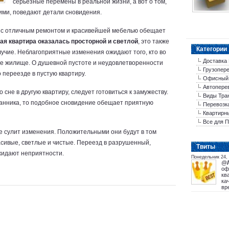
серьезные перемены в реальной жизни, а вот о том,
ими, поведают детали сновидения.
, с отличным ремонтом и красивейшей мебелью обещает
ая квартира оказалась просторной и светлой
, это также
Категории
лучие. Неблагоприятные изменения ожидают того, кто во
Доставка 
ое жилище. О душевной пустоте и неудовлетворенности
Грузопер
переезде в пустую квартиру.
Офисный
Автопере
 сне в другую квартиру, следует готовиться к замужеству.
Виды Тра
ранника, то подобное сновидение обещает приятную
Перевозк
Квартирн
Все для 
е сулит изменения. Положительными они будут в том
расивые, светлые и чистые. Переезд в разрушенный,
Tвиты
ожидают неприятности.
Понедельник 24,
@
оф
кв
ка
вр