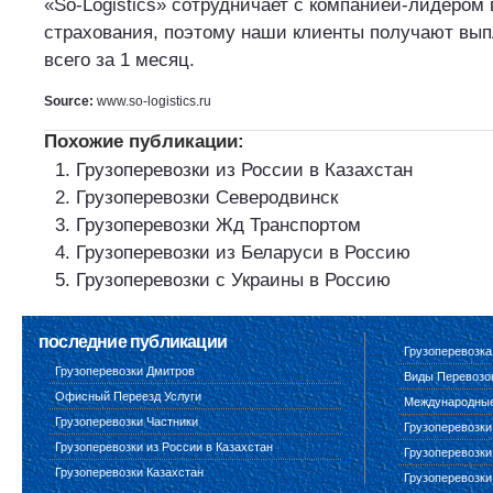
«So-Logistics» сотрудничает с компанией-лидером
страхования, поэтому наши клиенты получают вып
всего за 1 месяц.
Source:
www.so-logistics.ru
Похожие публикации:
Грузоперевозки из России в Казахстан
Грузоперевозки Северодвинск
Грузоперевозки Жд Транспортом
Грузоперевозки из Беларуси в Россию
Грузоперевозки с Украины в Россию
последние публикации
Грузоперевозка
Грузоперевозки Дмитров
Виды Перевозо
Офисный Переезд Услуги
Международные 
Грузоперевозки Частники
Грузоперевозки
Грузоперевозки из России в Казахстан
Грузоперевозки
Грузоперевозки Казахстан
Грузоперевозки