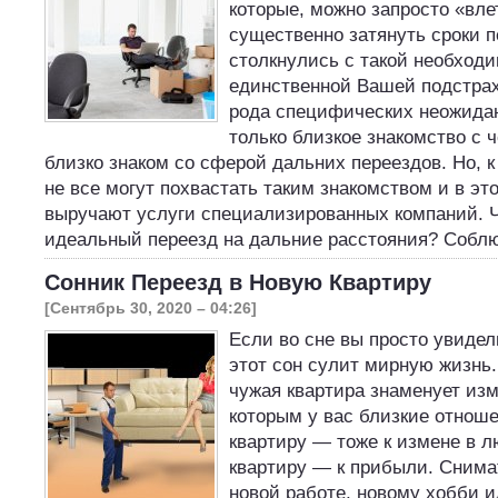
которые, можно запросто «вле
существенно затянуть сроки 
столкнулись с такой необход
единственной Вашей подстрах
рода специфических неожида
только близкое знакомство с 
близко знаком со сферой дальних переездов. Но, 
не все могут похвастать таким знакомством и в эт
выручают услуги специализированных компаний. Ч
идеальный переезд на дальние расстояния? Соб
Сонник Переезд в Новую Квартиру
[Сентябрь 30, 2020 – 04:26]
Если во сне вы просто увидел
этот сон сулит мирную жизнь
чужая квартира знаменует изм
которым у вас близкие отнош
квартиру — тоже к измене в л
квартиру — к прибыли. Снима
новой работе, новому хобби 