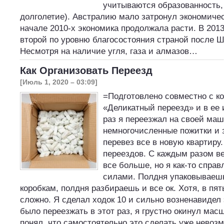
учитываются образованность,
долголетие). Австралию мало затронул экономичес
начале 2010-х экономика продолжала расти. В 2013
второй по уровню благосостояния страной после 
Несмотря на наличие угля, газа и алмазов…
Как Организовать Переезд
[Июль 1, 2020 – 03:09]
=Подготовлено совместно с к
«Деликатный переезд» и в ее
раз я переезжал на своей ма
немногочисленные пожитки и 
перевез все в новую квартиру
переездов. С каждым разом в
все больше, но я как-то спра
силами. Полдня упаковываеш
коробкам, полдня разбираешь и все ок. Хотя, в пя
сложно. Я сделал ходок 10 и сильно возненавидел 
было переезжать в этот раз, я грустно окинул мас
понял, что самостоятельно это сделать уже нево