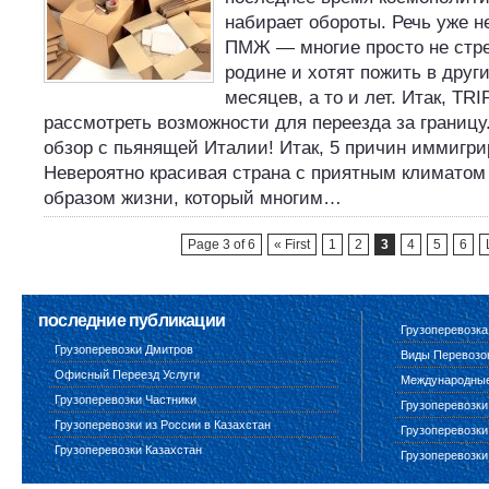
набирает обороты. Речь уже н
ПМЖ — многие просто не стре
родине и хотят пожить в друг
месяцев, а то и лет. Итак, 
рассмотреть возможности для переезда за границ
обзор с пьянящей Италии! Итак, 5 причин иммигри
Невероятно красивая страна с приятным климатом
образом жизни, который многим…
Page 3 of 6
« First
1
2
3
4
5
6
последние публикации
Грузоперевозка
Грузоперевозки Дмитров
Виды Перевозо
Офисный Переезд Услуги
Международные 
Грузоперевозки Частники
Грузоперевозки
Грузоперевозки из России в Казахстан
Грузоперевозки
Грузоперевозки Казахстан
Грузоперевозки